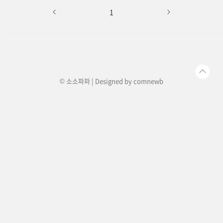
모의 입장에서 보면 여러모로 아쉬웠던 점이 있어
서,혹시라도 무료로 수영장만 이용하실 분들이 있
1
다면 꼭 참고해서 가셨으면 좋겠습니다. 하지만, 아
이들이 수영장에 있던 시간 만큼은 누구보다 신나
게 놀았고,즐거운 추억을 또 하나 만들고 와서 광복
절 연휴는 그럭저럭 잘 보낸 것 같습니다. 제주도민
이 무료로 이용하는 방법신라스테이 플러스 이호테
우 수영장은 본래 투숙객만 이용가능하..
© 소소파파 | Designed by
comnewb