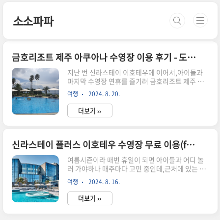
본문 바로가기
소소파파
금호리조트 제주 아쿠아나 수영장 이용 후기 - 도민할인
지난 번 신라스테이 이호테우에 이어서,아이들과
마지막 수영장 연휴를 즐기러 금호리조트 제주 수
영장 아쿠아나를 방문 했습니다. 결론적으로 얘기
여행
2024. 8. 20.
하면,자녀들과 놀기에는 신라스테이 보다는 훨씬
좋았습니다. 무엇보다 신라스테이 보다 탈의실도
더보기 ››
넓고 사우나고 갖춰져 있어서,와이프가 너무나도
만족 스러워했고 아이들이 놀기에도 금호리조트가
더 나은 것 같습니다. 입장료와 내부에서 먹은 점심
식사 가격까지 포함해도 훨씬 유리했습니다. 11시
신라스테이 플러스 이호테우 수영장 무료 이용(feat. 웨이브리스)
입장 후 4시에 겨우겨우 수영장을 나왔는데,결국
여름시즌이라 매번 휴일이 되면 아이들과 어디 놀
그날 저는 모든 체력을 소진하여 저녁 운동을 못하
러 가야하나 매주마다 고민 중인데,근처에 있는 신
고 일찍 자리에 눕게 됐습니다. 아쿠아나 위치 및 가
라스테이 플러스 이호테우 호텔에 수영장을 무료로
격금호리조트 제주는 서귀포시 남원읍에 위치하고
여행
2024. 8. 16.
이용할 수 있다고 해서 알아봤습니다. 도민이랑 호
있으며,코코몽 테마파크 바로 옆에 있어 찾기는 쉽
텔 투숙은 부담스러워서 이래저래 알아 보던 중에
지만 저는 제주시에서 넘어가야 해서 약 50..
더보기 ››
반가운 소식 이였습니다. 결과적으로 보면 무료가
아닌 무료 이용 이었고,어린 두 딸을 키우고 있는 부