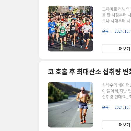
그야마로 러닝의 
를 한 시점부터 
로나 시대부터 시
관심이 증가된 것
운동
2024. 10. 
다.최근 문제가 
에 따른 민폐 논
동장 트랙을 거의
더보기 
기시는 분들도 피
코 호흡 후 최대산소 섭취량 변
심박수와 케이던스
이 들어서,지난 
섭취량 인데요.. 
로 나눈 값 입니
운동
2024. 10. 
질환을 예방하는데
취량을 측정을 하
소 섭취량과 런닝
더보기 
미하는데요 심장이