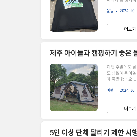
구좌생활체육공원까
운동
2024. 10. 
이용할지 이순간에
라는 의견이 많긴
어서 아직도 고민
더보기 
그렇게 심하지는 
제주 아이들과 캠핑하기 좋은 돌
이번 주말에도 날
도 쉼없이 뛰어놀
가 폭발 했네요.
직접 몸으로 느껴
여행
2024. 10. 
돌하르방 캠핑장르
로 내려가서 더 
르방 캠핑장 · 제
더보기 
www.google
5인 이상 단체 달리기 제한 시