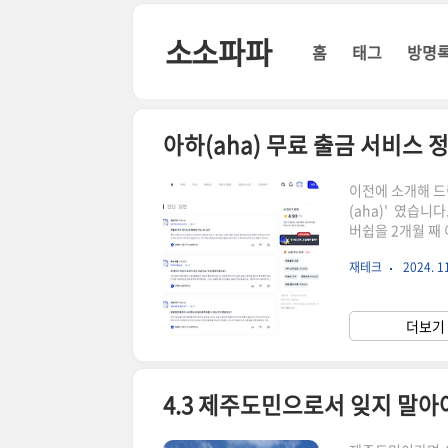
본문 바로가기
소소파파
홈
태그
방명
아하(aha) 무료 출금 서비스 정
이전에 소개해 드
(aha)' 였습
버쉽을 2개월 째
서,멤버쉽 요금을
재테크
2024. 11
하 서비스 이용 
는지에 따라서 보
되는 구조 입니다
더보기 
할 수 있어서 한달
4.3 제주도민으로서 잊지 말아야