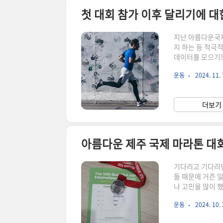
첫 대회 참가 이후 달리기에 대
지난 아름다운국제
지 하는 등 적극적
데이터를 모으기도
대회 참가 이후에
운동
2024. 11. 
을 하기 위해서 달
달리기에 대한 고
때문에 달리기를 
더보기 
합니다.키 170에
아름다운 제주 국제 마라톤 대회 D
기다리고 기다리던 
들 때문에 거즌 
나 고민을 많이 
게 됐는데,그런데
운동
2024. 10. 
좀 걱정이 됐습니
공간이 없을 듯 