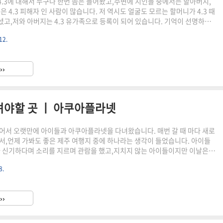
.3에 대해서 누구나 한번 쯤은 들어봤고,주변에 지인들 중에서는 할아버지,
은 4.3 피해자 인 사람이 많습니다. 저 역시도 얼굴도 모르는 할머니가 4.3 때
고,저와 아버지는 4.3 유가족으로 등록이 되어 있습니다. 기억이 선명하지
동 광장에서 4.3 위령제 비슷한 행사가 있어서 아버지, 어머니와 방문 했던 기
12.
이제는 4.3이라는 사건이 대통령이 사과도 했을 만큼 많이 알려져 있지만,예전
 꺼내기 어려웠던게 사실이기도 합니다. 큰 아이도 가끔씩 4.3이 뭐냐며 물어
서 설명을 해주긴 했지만,아직은 제대로 된 이해를 하기는 조금 어려운게 사
››
와중에 와이프 없이 두 아이와 시간을 보낼..
려야할 곳 ㅣ 아쿠아플라넷
어서 오랫만에 아이들과 아쿠아플라넷을 다녀왔습니다. 매번 갈 때 마다 새로
서,언제 가봐도 좋은 제주 여행지 중에 하나라는 생각이 들었습니다. 아이들
다 신기하다며 소리를 지르며 관람을 했고,지치지 않는 아이들이지만 이날은
 데려가야 했던터라 체력이 2배는 더 소진된 듯 합니다. 아쿠아플라넷 요금
8.
항 아쿠아플라넷을 둘러보려면 기본적으로 2~3시간 정도가 소요되니,조금은
는 걸 추천 드리며 이용요금은 다음과 같습니다. [아쿠아플라넷 입장권 요금]
005~1960년생)43,700원청소년(2006~2011년생)41,800원소인(36개
››
,700원경로(1959년생 이하)41,800원 ..