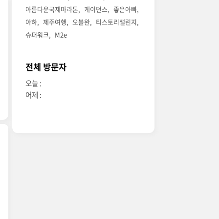
아름다운국제마라톤
케이던스
좋은아빠
아하
제주여행
오블완
티스토리챌린지
슈퍼워크
M2e
전체 방문자
오늘 :
어제 :