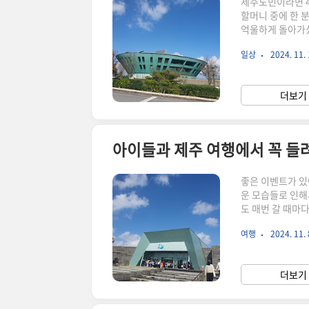
제주도민이라면 4
할머니 중에 한 분
억울하게 돌아가셨
는 않지만,제주탑
일상
2024. 11. 
억도 있습니다. 
에는 쉽게 얘기를
보는 경우도 있어
더보기 
실 입니다. 그런 
아이들과 제주 여행에서 꼭 들
좋은 이벤트가 있
운 모습들로 인해
도 매번 갈 때마
와이프 없이 혼자
여행
2024. 11. 
및 기본 안내 사
여유있게 둘러 보
구분이용요금대인(2
더보기 
월~2012년생)39