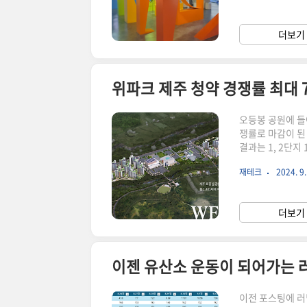
해야하니 체험할 
체험관 기본 정보
더보기 
에는 그리 어렵지 
위파크 제주 청약 경쟁률 최대 7
오등봉 공원에 들
쟁률로 마감이 된
결과는 1, 2단지
각보다 사람들의 
재테크
2024. 9.
일기는 했으나 이
계약까지 어떻게 
있는 결과그 동안
더보기 
인한 소송도 있었
이젠 유산소 운동이 되어가는 
이전 포스팅에 러