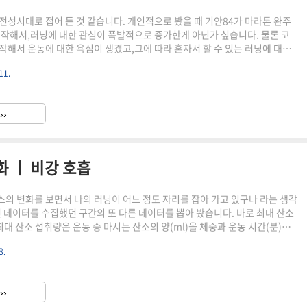
전성시대로 접어 든 것 같습니다. 개인적으로 봤을 때 기안84가 마라톤 완주
시작해서,러닝에 대한 관심이 폭발적으로 증가한게 아닌가 싶습니다. 물론 코
작해서 운동에 대한 욕심이 생겼고,그에 따라 혼자서 할 수 있는 러닝에 대한
도 사실입니다. 다만, 갑작스럽게 붐이 일어나면 부작용이 생기기 마련입니
11.
되고 있는 러닝 크루 민폐 현상이 그에 대한 반증이 아닐까 합니다. 러닝 열풍
란KBS9 뉴스 중 러닝 크루 민폐 논란에 대한 기사가 있었습니다. 크루들이 운
 독차지 하다 시피 하면서,일반 시민들이 피해를 보고 있고 혼자서 러닝을 즐
››
해를 호소하고 있는 상황이라고 합니다. 이에 5인..
화 ㅣ 비강 호흡
의 변화를 보면서 나의 러닝이 어느 정도 자리를 잡아 가고 있구나 라는 생각
번 데이터를 수집했던 구간의 또 다른 데이터를 뽑아 봤습니다. 바로 최대 산소
최대 산소 섭취량은 운동 중 마시는 산소의 양(ml)을 체중과 운동 시간(분)으
다.이는 심폐지구력을 나타내는 일반적인 지표로, 수치가 높을 수록 심혈관계
8.
 도움이 된다고 합니다. 저는 삼성헬스 앱을 통해서 심박수와 최대 산소 섭
고 있어,해당 데이터를 통해서 그 동안의 변화를 살펴 보려고 합니다. 최대 산
의 관계최대 산소 섭취량은 앞서 말한 것처럼,운동 중 마시는 산소의 양을 의
››
 강해질수록 또 다리 근육이 피로부터 공급받은 ..