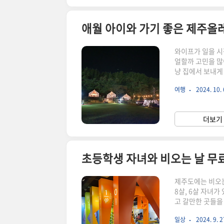
애월 아이와 가기 좋은 제주올레
와이프가 일을 시
얼할까 고민을 많
냥 집에서 보내게
요. 비 예보가 
여행
2024. 10. 
바람에 날씨도 너
있어서,바로 예약
신이 났네요~ 
더보기 
위치하고 있어서,
초등학생 자녀와 비오는 날 무
제주도에는 비오는
8살, 6살 자녀
고 갈만한 곳들을
제 예전 아르떼 
일상
2024. 9. 2
몰려서 제대로 된