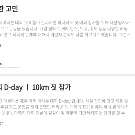
한 고민
마라톤 대회 10K 참가 전까지만 하더라도,첫 대회 참가를 위해 사전 답사까
으로 운동을 했습니다. 매일 심박수, 케이던스, 보폭, 속도 등등 다양한 러닝
 했고,각각의 관계에 대해서 어떤지 분석도 나름 해보기도 했습니다. 그런데
 내가 왜 달리고 있는지에 대한 고민이 생기게 됐습니다. 내가 과연 이런 경쟁
7.
리고 있었는지,좀 더 빨리 달리기 위해서 그런건지... 등등 첫 대회 참가 이후
민이 생겨나기 시작 했습니다. 무엇을 위해 달리기를 시작했을까?왜? 무엇
시작 했을까? 처음 러닝화를 사고 달리기 시작한건 2년 전 쯤인 것으로 기억
››
 몸무게가 86kg을 넘어가면서 이젠 진짜..
-day ㅣ 10km 첫 참가
아름다운 제주 국제 마라톤 대회 D-day 입니다. 사실 집안에 크고 작은 일
일주일 정도 운동을 하지 못했던 터라,이번 대회에 참가를 해야 하나 말아야 하
했습니다. 다행히 대회 전날에 일들이 잘 마무리 되면서 대회는 참가를 할 수 있
 어제부터 내리던 비가 계속 멈추지 않았고 바람도 너무 심하게 불어서 사실
20.
다. 대략 4,000명 정도의 인원이 참가를 하는 대회였고 운동장 주변에 주차할
하여,아침 일찍 조금은 서둘러서 출발을 했습니다. 7시 정도 대회장 초입에 도