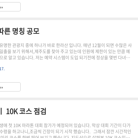
드가 맞이해 주었습니다. 대회장안은 주차 공간이 없을 듯 해서 바로 앞에 있
››
 주차를 했는데,지질트레일 행사도 어제부..
따른 명칭 공모
유명한 관광지 중에 하나가 바로 한라산 입니다. 매년 12월이 되면 수많은 사
일출을 보기 위해서,제주도를 찾아 주고 있는데 인원에 제한이 있는 만큼 예
으로 알고 있습니다. 저는 예약 시스템이 도입 되기전에 정상을 몇번 다녀와
,그 때의 설경을 아직도 잊지 못하고 있습니다. 그래서 그런지 개인적으로 4계
17.
오른다면 겨울에 오르는 것을 추천 드립니다. 최근 제주도에서 겨울 관광 활성
 도모를 위해 한라산 설경 버스를 운행한다고 하는데,그 설경 버스의 명칭을
 있어 알려 드리고자 합니다. 제주도 한라산 설경버스 운행 및 명칭 공모합
››
활성화와 안전한 이동 도모를 위한 한라산 설경 버스 운행..
ㅣ 10K 코스 점검
일 생애 첫 10K 마라톤 대회 참가가 예정되어 있습니다. 막상 대회 기간이 다가
수령을 하고나니,조금씩 긴장이 되기 시작 했습니다. 그래서 잠깐 시간적인
 미리 코스를 한번 뛰어 보기고 했습니다. 지도상으로 살펴본 10K 코스일단