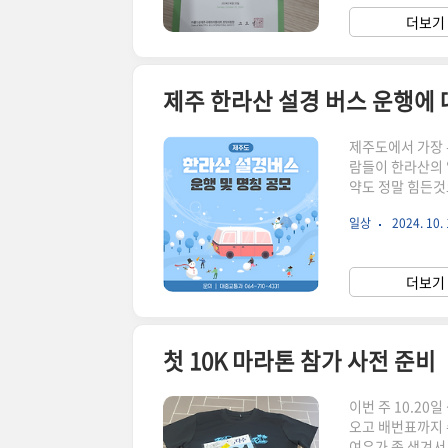
착을 하니 플랜카
더보기 
는 김녕해수욕장에
제주 한라산 설경 버스 운행에 
제주도에서 가장 
람들이 한라산의 
약도 정말 힘든것
본 기억이 있는데
일상
2024. 10. 
절 중 한라산을 
화와 안전한 이동
공모한다는 소식이
더보기 
니다.겨울 관광 
첫 10K 마라톤 참가 사전 준비 
이번 주 10.20
오고 배번표까지 
여유가 좀 생겨서