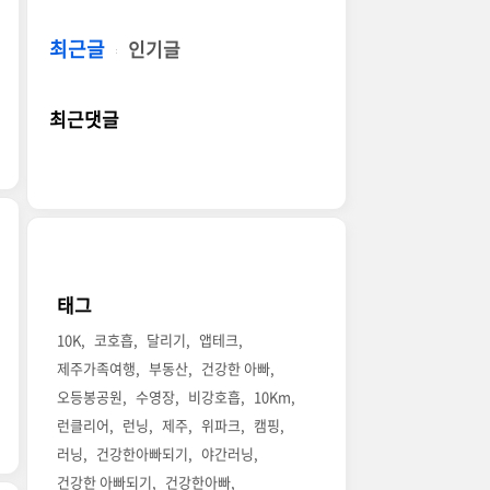
최근글
인기글
최근댓글
태그
10K
코호흡
달리기
앱테크
제주가족여행
부동산
건강한 아빠
오등봉공원
수영장
비강호흡
10Km
런클리어
런닝
제주
위파크
캠핑
러닝
건강한아빠되기
야간러닝
건강한 아빠되기
건강한아빠