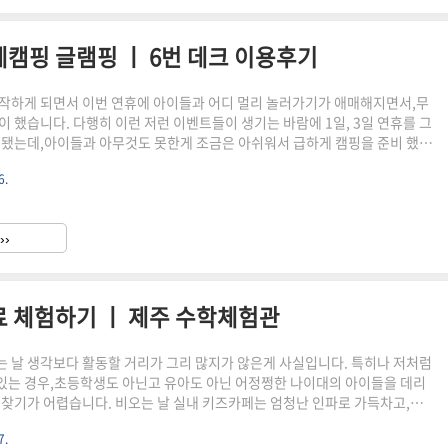
캠핑 글램핑 ㅣ 6번 데크 이용후기
작하게 되면서 이번 연휴에 아이들과 어디 멀리 놀러가기가 애매해지면서,무
이 했습니다. 다행히 이런 저런 이벤트들이 생기는 바람에 1일, 3일 연휴를 그
 됐는데,아이들과 아무것도 못한게 조금은 아쉬워서 급하게 캠핑을 준비 했네
있어서 가지 말까 고민도 많이 했는데,다행히 태풍이 대만 어딘가에서 사라지는
6.
무 좋았습니다. 그동안 가려고 했던 제주올레캠핑장 사이트도 한자리가 남아
을 하고 준비하고 다녀왔습니다. 거의 1년 만에 가게 되는 캠핑이라 아이들도
제주올레캠핑장 기본 정보제주올레캠핑장은 시내권에서도 25분 정도 거리에
››
접근성이 좋고 시설면에서도 나쁘지 않아 사이트가 남아 있다면..
료 체험하기 ㅣ 제주 수학체험관
 날 생각보다 활동할 거리가 그리 많지가 않은게 사실입니다. 특히나 저처럼
가 있는 경우,초등학생도 아닌고 유아도 아닌 어정쩡한 나이대의 아이들을 데리
 찾기가 어렵습니다. 비오는 날 실내 키즈카페는 엄청난 인파로 가득차고,실
키즈파크를 비오는 날 방문 했었는데... 정말 인스타 광고와 달리엄청난 인파가
7.
 무언가를 해본게 없었던 것 같습니다. 그래도 주말에는 아이들과 무엇이라도