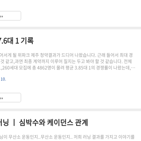
거리를 찾다가,그동안 가보려고 했었던 수학체험관을 가기로 했습니다. 수학
수학체험관은 전농로에 위치하고 있고 도로 바로 옆에 바로 붙어 있어서 찾기
››
않지만,내부 주차 공간이 조금은 협소해서 꽉차 있을 경우 ..
.6대 1 기록
어서게 될 위파크 제주 청약결과가 드디어 나왔습니다. 근래 들어서 최대 경
 것 같고,과연 최종 계약까지 이루어 질지는 두고 봐야 할 것 같습니다. 전체
 1,260세대 모집에 총 4862명이 몰려 평균 3.85대 1의 경쟁률이 나왔는데,생
관심이 엄청 많았다는 것을 다시 한 번 느낄 수 있었습니다. 고분양가 논란이
 10.
렇게까지 청약이 몰릴 거라고는 생각치 못했는데,중복 청약 등이 있어서 실제
이루어 질지 좀 더 지켜봐야 할 것 같습니다. 위파크 제주의 인기를 실감할 수
 사업자 측과 도와의 이런저런 문제들도 많았고,사업지연에 따른 이자 손해로
››
지만 역시나 위파크는 도민들 사이에서..
러닝 ㅣ 심박수와 케이던스 관계
닝이 무산소 운동인지..무산소 운동인지.. 저희 러닝 결과를 가지고 이야기를