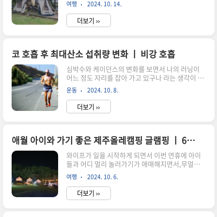
없이 뛰어놀다 지쳤었는데,이번에는 어린이집 동
홈페이지에서 보면 해안도로를 끼고 있어서 경사가
여행
2024. 10. 14.
창생들도 만나서 지난 주 보다 더 에너지가 폭발 했
그렇게 심하지는 않을 것 같다는 생각이 들었습니
네요... 저는 처음으로 불멍을 해보면서 힐링을 할
다. 생각보다 ..
더보기 ››
수 있었습니다.불멍을 왜 하는지 직접 몸으로 느껴
볼 수 있는 시간 이였습니다. 돌하르방 캠핑장 기본
정보제주 시내권에서도 돌하르방 캠핑장르 가는데
는 대략 4~50분 정도가 소요됩니다.평화로를 거쳐
코 호흡 후 최대산소 섭취량 변화 ㅣ 비강 호흡
서 오설록 방향으로 내려가서 더 들어가야 하는 한
심박수와 케이던스의 변화를 보면서 나의 러닝이
경면에 위치하고 있어서,생각보다 멀게 느껴졌습
어느 정도 자리를 잡아 가고 있구나 라는 생각이 들
니다. 돌하르방 캠핑장 · 제주특별자치도 제주시
어서,지난 번 데이터를 수집했던 구간의 또 다른 데
한경면 청수리 21304.2 ★ · 캠핑장
운동
2024. 10. 8.
이터를 뽑아 봤습니다. 바로 최대 산소 섭취량 인데
www.google.com 그래서 전날 밤에 미리 짐을 다
요.. 최대 산소 섭취량은 운동 중 마시는 산소의 양
실어두고,근처에서 점심을 먹을 ..
더보기 ››
(ml)을 체중과 운동 시간(분)으로 나눈 값 입니다.
이는 심폐지구력을 나타내는 일반적인 지표로, 수
치가 높을 수록 심혈관계 질환을 예방하는데 도움
이 된다고 합니다. 저는 삼성헬스 앱을 통해서 심박
애월 아이와 가기 좋은 제주올레캠핑 글램핑 ㅣ 6번 데크 이용후기
수와 최대 산소 섭취량을 측정을 하고 있어,해당 데
와이프가 일을 시작하게 되면서 이번 연휴에 아이
이터를 통해서 그 동안의 변화를 살펴 보려고 합니
들과 어디 멀리 놀러가기가 애매해지면서,무얼할
다. 최대 산소 섭취량과 런닝의 관계최대 산소 섭취
까 고민을 많이 했습니다. 다행히 이런 저런 이벤트
량은 앞서 말한 것처럼,운동 중 마시는 산소의 양을
여행
2024. 10. 6.
들이 생기는 바람에 1일, 3일 연휴를 그냥 집에서
의미하는데요 심장이 강해질수록 또 다리 근육이
보내게 됐는데,아이들과 아무것도 못한게 조금은
피로부터 공급받은 ..
더보기 ››
아쉬워서 급하게 캠핑을 준비 했네요. 비 예보가 있
어서 가지 말까 고민도 많이 했는데,다행히 태풍이
대만 어딘가에서 사라지는 바람에 날씨도 너무 좋