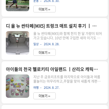
운동
2024. 8. 30.
을 즐겨하는데 과연 이유가 왜 인지에 대한 질문 이
50% 할인2. MD샵 방문 시 선착순으로 기념품 제
였습니다. 커뮤니티에서 작성한 내용이라 그러려
공3. MD샵에서 결제 ..
더보기 ››
니 하고 있던 차에,유투브에서 뇌과학자인 장동선
박사가 그 해답을 제시해 줬습니다. 뇌는 러닝을 할
때 엄청나게 많은 일을 하게 되는데,그 중에 하나가
불안과 걱정이 줄어든다는 것입니다. 달리는 순간
디 올 뉴 싼타페(MX5) 트렁크 매트 설치 후기 ㅣ 샤오토
뇌는 몸이 다른 불필요한 일들을 하지 않게 하고 러
올 뉴 싼타페(MX5)와 함께 한지 한 달 가량이 되어
닝에만 집중할 수 있도록 조절을 해줘서정기적인
가고 있습니다. 10년 만에 구입한 새차 이기도 하
러닝을 하게 되면 스트레스를 완화하는 내성이 생
고,가을이 되면 가족들과 함께 차박도 예정하고 있
기고 우울, 불안 증상 완화에도 효과적이라고 합니
일상
2024. 8. 28.
어서 트렁크 매트를 설치 하게 됐습니다. 7만원 후
다. 집중력 강화가 필요할 때는 러닝을 하세요평소
반대부터 20만원대 제품까지 정말 여러가지 제품
이런저런 생각들도 머리속에 잡생..
더보기 ››
을 두고 고민은 많이 했는데,차량 구입할 때 받은 포
인트도 사용할 겸 현대자동차 shop에 등록 된 제품
들을 기준으로 살펴봤습니다. 제가 선택한 제품은
[샤오토] 디 올 뉴 싼타페(MX5) 트렁크 매트(색상:
아이들의 천국 헬로키티 아일랜드 ㅣ산리오 캐릭터 모음전
블랙)이고,제주 배송비 포함 총 91,000원에 구입
지난 주 금호리조트를 마지막으로 아이들과 여름
을 했습니다. 트렁크 매트 설치가 처음이다 보니 다
물놀이는 마무리하고,주말을 맞아 새롭게 개편한
른 제품에 비해서 어떤지 잘 모르겠만,설치해 놓고
헬로키티 아일랜드를 찾았습니다. 지나가면서 리
보니 생각보다 훨씬 만족 스러웠습니다. 트렁크 도
여행
2024. 8. 27.
모델링 공사를 하는건 알았지만,아이들이 한번 가
어 매트는 아직 필요성을 느끼지 못해서 구입 하지
면 못 나올걸 알기에 가기를 망설였던 곳 중에 하나
는..
더보기 ››
였습니다. 예전에는 단순히 헬로키티 역사 박물관
정도 였다면지금은 산리오 캐릭터들과 함께 아기자
기한 박물관으로 변신을 했다고 합니다. 마침 둘째