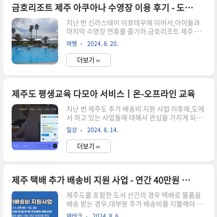
가 최근 산리오 캐릭터에 빠져 있고,첫째의 모든 학
금호리조트 제주 아쿠아나 수영장 이용 후기 - 도민할인
용품도 산리오 캐릭터 였기에 모두 이견이 없어서
지난 번 신라스테이 이호테우에 이어서,아이들과
큰 맘먹고 방문을 했습니다. 생각보다 가격도 비싼
마지막 수영장 연휴를 즐기러 금호리조트 제주 수
편이 아니라서 아이들과 주말 나들이를 계획 중이
영장 아쿠아나를 방문 했습니다. 결론적으로 얘기
시라면,한번쯤 방문해 보기를 추천 드립니다. 아시
여행
2024. 8. 20.
하면,자녀들과 놀기에는 신라스테이 보다는 훨씬
겠지만 굿즈샵에서 아이들과의 협상을 위해서 사전
좋았습니다. 무엇보다 신라스테이 보다 탈의실도
에 꼭 반드시 약속을 하고 가시기를 바랍니다...
더보기 ››
넓고 사우나고 갖춰져 있어서,와이프가 너무나도
만족 스러워했고 아이들이 놀기에도 금호리조트가
더 나은 것 같습니다. 입장료와 내부에서 먹은 점심
식사 가격까지 포함해도 훨씬 유리했습니다. 11시
제주도 평생교육 다모아 서비스ㅣ온-오프라인 교육
입장 후 4시에 겨우겨우 수영장을 나왔는데,결국
지난 번 제주도 추가 배송비 지원 사업 이후에,도에
그날 저는 모든 체력을 소진하여 저녁 운동을 못하
서 하고 있는 사업들에 대해서 관심을 가지게 되었
고 일찍 자리에 눕게 됐습니다. 아쿠아나 위치 및 가
습니다. 그러다 제주도 공식 유투브에 다모아 시스
격금호리조트 제주는 서귀포시 남원읍에 위치하고
일상
2024. 8. 14.
템 오픈 소식이 있어 살펴 봤습니다. "제주평생교
있으며,코코몽 테마파크 바로 옆에 있어 찾기는 쉽
육다모아" 시스템은 도민의 평생학습 참여 확대를
지만 저는 제주시에서 넘어가야 해서 약 50..
더보기 ››
위해제주지역의 평생교육 정보를 ":다 모아
(Damoa) 제공하는 서비스 라고 합니다. 이전에도
도에서 제공하는 무료 온라인 교육 시스템들이 있
긴 했으나,퀄리티가 많이 떨어져 거의 이용을 하지
제주 택배 추가 배송비 지원 사업 - 연간 40만원 한도
않았는데 얼마나 개선이 됐는지 보고 싶어서 확인
제주도를 포함한 도서 산간의 경우 택배로 물품을
해 봤습니다. 평생교육 오프라인 강좌들도 많이 생
배송 받는 경우,대부분 추가 배송비를 지불해야 하
긴 듯 하고,이번에 온라인 교육 시스템이 오픈 되면
는 경우가 많습니다. 지난 번 러닝화를 구매하면서
서 괜찮다면 저도 이용해 보려고 합니다. 다모아 시
재테크
2024. 8. 6.