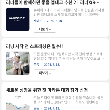
다. @출처: 유투브 백관장
러너들이 함께하면 좋을 앱테크 추천 2ㅣ러너X(Runner X)
(www.youtube.com/@easystrength101) 무
슈퍼워크에 이어서 러너들이 앞으로 관심을 가져볼
산소 러닝을 하고 있었다위 영상을 보고 그동안의
만한 앱테크를 소개해 드리고자 합니다.예전에는
러닝 기록들을 찾아 보았습니다.최근 3일 동안의
D-run 이라는 이름으로 런칭을 했었는데 Runner
러닝 기록을 살펴 보니 대부분 무산소 운동 구간에
재테크
2024. 7. 18.
X 라는 이름으로 리브랜딩 되었습니다. 최근 고팍
서 심박수가 측정이 되고 있었습니다. 위 기록들은
스에 상장이 되었고 AIR라는 토큰을 기반으로 하고
순서대로 7.17일, 16일,..
더보기 ››
있습니다. 슈퍼워크처럼 걷고 달리면 AIR 토큰을
보상으로 받을 수 있고,앱 내에서 지갑을 생성하여
토큰은 외부로 내보내기도 하고 받을 수도 있습니
다. 현재까지는 하루 2천보, 5천보, 1만보를 걸으면
러닝 시작 전 스트레칭은 필수!!
각각 보상으로 AIR 토큰을 보상으로 주는데,하루
모든 운동이 다 그렇겠지만 시작 전에 항상 스트레
약 1AIR 정도를 보상으로 주고 있습니다.랜덤으로
칭을 필수 입니다. 체중 감량을 위해 아무것도 모르
주는 거라 보상 합계가 1AIR 를 넘는 경우도 있습니
고 그냥 뛰던 시절에는 운동화 갈아신고 그냥 냅다
다. Runner X 의 주요 기능은?기본적으로 스트라
운동
2024. 7. 15.
뛰기만 했습니다. 그 때 당시에는 체중도 체중 이거
바 등과 같이 GPS를 기반으로 러닝 기록을 저장
니와 뛸 수 있는 체력도 되지 않아 5분 이상 한번에
할..
더보기 ››
뛰지도 못했습니다. 어느 정도 달리기가 익숙해지
고 나서도 준비 운동이나 마무리 운동 없이 계속 뛰
기만 하니 결국 부상이 오고 한달을 넘게 고생한 기
억이 있습니다. 러닝도 그에 맞는 사전 스트레칭은
새로운 성장을 위한 첫 마라톤 대회 참가 신청
필수 입니다. 특히 새벽 달리기를 하시는 분들은 달
오늘 드디어 첫 마라톤 대회 신청을 했습니다. 물론
리기 시작 전 충분한 스트레칭을 하지 않으시면 부
풀코스가 아닌 10km 입니다. 하프도 내년에는 도
상을 입을 확률이 그만큼 높습니다. 러닝 강습 및
전을 할 수 있을 것 같지만 뭐든 차근차근 한 계단씩
유투버로 유명하신 런클리어 김영복코치님은 이렇
운동
2024. 7. 12.