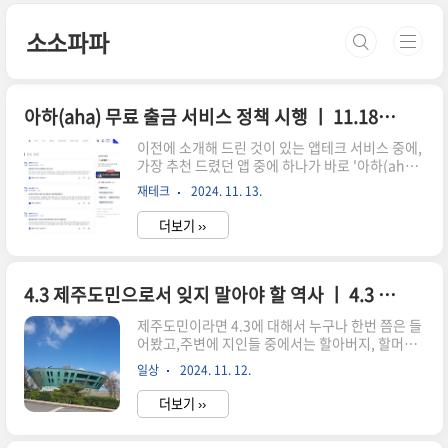
본문 바로가기
소소파파
아하(aha) 무료 출금 서비스 정책 시행 ㅣ 11.18일 부터
이전에 소개해 드린 것이 있는 앱테크 서비스 중에,
가장 추천 드렸던 앱 중에 하나가 바로 '아하(aha)'
였습니다. 처음에는 무료로 사용하다가 베이직 멤
재테크
2024. 11. 13.
버쉽을 이용했고,지금은 프리미엄 멤버쉽을 2개월
째 이용하고 있습니다. 멤버쉽의 경우 유로이기는
더보기 ››
하지만 생각보다 수익이 좋아서,멤버쉽 요금을 제
한다고 하더라도 한 달에 약 10만원 정도 수익이 발
생하고 있습니다. 아하 서비스 이용 방법아하는 기
본적으로 질문, 답변 시스템으로 구성이 되며,얼마
4.3 제주도민으로서 잊지 말아야 할 역사 ㅣ 4.3 평화공원
만큼 활동 했는지에 따라서 보상 금액이 정해 지는
제주도민이라면 4.3에 대해서 누구나 한번 쯤은 들
데,당연히 활동을 많이 하면 할 수록 보상 금액이 커
어봤고,주변에 지인들 중에서는 할아버지, 할머니
지게 되는 구조 입니다. 최초 회원가입 후 부터 바로
중에 한 분은 4.3 피해자 인 사람이 많습니다. 저 역
이용하실 수 있고,멤버쉽 가입 없이도 바로 진입할
일상
2024. 11. 12.
시도 얼굴도 모르는 할머니가 4.3 때 억울하게 돌아
수 있어서 한달만 꾸준히 하더라도 몇 만원은 금방
가셨고,저와 아버지는 4.3 유가족으로 등록이 되어
벌 수 ..
더보기 ››
있습니다. 기억이 선명하지는 않지만,제주탑동 광
장에서 4.3 위령제 비슷한 행사가 있어서 아버지,