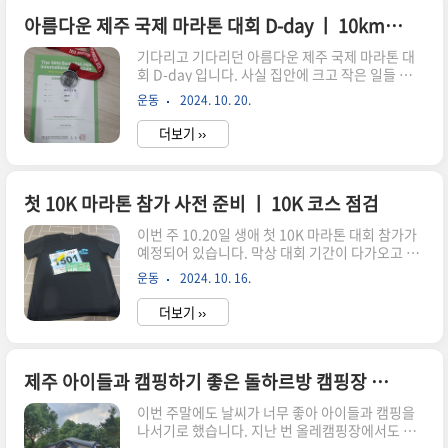
어머니와 방문 했던 기억도 있습니다. 이제는 4.3
이라는 사건이 대통령이 사과도 했을 만큼 많이 알
아름다운 제주 국제 마라톤 대회 D-day ㅣ 10km 첫 참가
려져 있지만,예전에는 쉽게 얘기를 꺼내기 어려웠
기다리고 기다리던 아름다운 제주 국제 마라톤 대
던게 사실이기도 합니다. 큰 아이도 가끔씩 4.3이
회 D-day 입니다. 사실 집안에 크고 작은 일들 때문
뭐냐며 물어보는 경우도 있어서 설명을 해주긴 했
에 거즌 일주일 정도 운동을 하지 못했던 터라,이번
지만,아직은 제대로 된 이해를 하기는 조금 어려운
운동
2024. 10. 20.
대회에 참가를 해야 하나 말아야 하나 고민을 많이
게 사실 입니다. 그런 와중에 와이프 없이 두 아이와
했습니다. 다행히 대회 전날에 일들이 잘 마무리 되
시간을 보낼..
더보기 ››
면서 대회는 참가를 할 수 있게 됐는데,그런데 어제
부터 내리던 비가 계속 멈추지 않았고 바람도 너무
심하게 불어서 사실 좀 걱정이 됐습니다. 대략
4,000명 정도의 인원이 참가를 하는 대회였고 운동
첫 10K 마라톤 참가 사전 준비 ㅣ 10K 코스 점검
장 주변에 주차할 공간이 없을 듯 하여,아침 일찍 조
이번 주 10.20일 생애 첫 10K 마라톤 대회 참가가
금은 서둘러서 출발을 했습니다. 7시 정도 대회장
예정되어 있습니다. 막상 대회 기간이 다가오고 배
초입에 도착을 하니 플랜카드가 맞이해 주었습니
번표까지 수령을 하고나니,조금씩 긴장이 되기 시
다. 대회장안은 주차 공간이 없을 듯 해서 바로 앞
운동
2024. 10. 16.
작 했습니다. 그래서 잠깐 시간적인 여유가 좀 생
에 있는 김녕해수욕장에 주차를 했는데,지질트레
겨서 미리 코스를 한번 뛰어 보기고 했습니다. 지도
일 행사도 어제부..
더보기 ››
상으로 살펴본 10K 코스일단 구좌생활체육공원까
지 가는게 생각보다 시간이 좀 걸려서,대회 당일 셔
틀을 이용할지 자차를 이용할지 이순간에도 고민이
좀 되긴 합니다. 커뮤니티에서 보면 가급적 셔틀 이
제주 아이들과 캠핑하기 좋은 돌하르방 캠핑장 ㅣ D사이트 2번 데크 후기
용하는게 좋다라는 의견이 많긴 했는데,자차를 이
이번 주말에도 날씨가 너무 좋아 아이들과 캠핑을
용해서 조금 일찍 가서 몸을 풀면 좋을 것 같다는 생
나서기로 했습니다. 지난 번 올레캠핑장에서도 쉼
각도 있어서 아직도 고민 입니다. 10K 코스는 대회