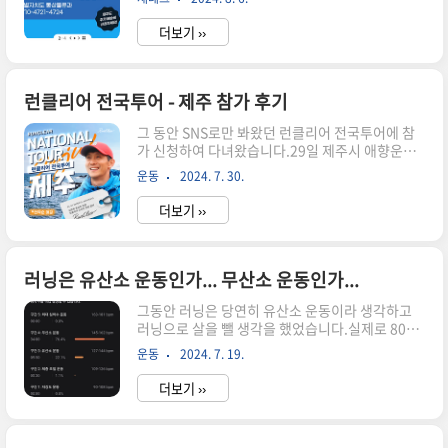
해외 구매를 했었는데,처음에는 무료 배송인 듯 했
스템 이용 방법 및 현황평생교육 다모아 시스템은
으나 제주도의 경우 10,000원 추가 배송비가 발생
기본적으로 도민들을 대상으로 하고 ..
더보기 ››
했습니다. 이러한 추가 배송비 부담 때문에 지속적
인 도민들의 민원이 있었고,제주도는 추가 배송비
지원 사업을 시작 했지만 처음에는 신청 절차가 복
잡하고 까다로워서 사업지 지지부진 했으나,최근
런클리어 전국투어 - 제주 참가 후기
다시 지원 사업을 시작하면서 절차 등이 많이 간소
그 동안 SNS로만 봐왔던 런클리어 전국투어에 참
화 됐습니다. 추가 배송비 지원 받기 위한 신청 절
가 신청하여 다녀왔습니다.29일 제주시 애향운동
차 추가배송비를 지원 받기 위해서는 아래 조건을
장에서 진행이 됐고 30일은 서귀포시에서 강의가
만족해야 합니다. 제주에 주민등록 되고, 신청인 본
운동
2024. 7. 30.
진행이 됩니다. 유투브를 통해서 김영복코치님의
인 명의로 택배를 이용한 개인 / 사업체(법인) 포함
강의를 수없이 봐왔던 터라,이번에 실제로 경험해
시 지원 제외추가..
더보기 ››
보고 싶어서 다녀왔고 기초를 세심하게 가르쳐 주
셔서 너무나도 좋은 시간이었습니다. 무릎은 항상
내 몸 앞으로이번 강습을 통해서 가장 먼저 배운 내
용 입니다. 무릎을 내 앞으로 가져오고 자연스럽게
러닝은 유산소 운동인가... 무산소 운동인가...
앞으로 내 디디면 몸이 앞으로 이동하고,그렇게 계
그동안 러닝은 당연히 유산소 운동이라 생각하고
속 움직이면 자연스럽게 동작들이 연결되서 달리기
러닝으로 살을 뺄 생각을 했었습니다.실제로 80키
가 되는 것입니다. 처음에는 정말 어색하고 불편했
로가 넘었을 때 러닝으로 70키로 대까지 몸무게를
던 동작 입니다. 의식적으로 무릎을 앞으로 빼다 보
운동
2024. 7. 19.
낮추는게 가능했습니다. 다만 일정 구간만큼 몸무
니 몸이 힘이 들어가고,내 달리기 동작이 너무나도
게가 내려오고 나서는 더 이상 체중 감량은 되지 않
불편하고 어색하게 느껴졌습니다. ..
더보기 ››
고 정체가 된 상태 입니다. 그러다 우연히 오늘 유투
브 영상을 하나 보게 됐고,나는 그동안 유산소 러닝
이 아닌 무산소 러닝을 하고 있다는 걸 알게 됐습니