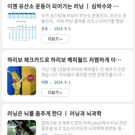
았습니다. 그동안 가려고 했던 제주올레캠핑장 사
이젠 유산소 운동이 되어가는 러닝 ㅣ 심박수와 케이던스 관계
이트도 한자리가 남아 있어서,바로 예약을 하고 준
이전 포스팅에 러닝이 무산소 운동인지..무산소 운
비하고 다녀왔습니다. 거의 1년 만에 가게 되는 캠
동인지.. 저희 러닝 결과를 가지고 이야기를 했었는
핑이라 아이들도 신이 났네요~ 제주올레캠핑장
데요.. 갤럭시 워치를 차고 운동을 하면서 측정된
기본 정보제주올레캠핑장은 시내권에서도 25분 정
운동
2024. 9. 5.
데이터 값을 기준으로,심박수 구간을 체크해 보니
도 거리에 위치하고 있어서,접근성이 좋고 시설면
무산소운동을 하고 있었던 것을 알게 됐었습니
에서도 나쁘지 않아 사이트가 남아 있다면..
더보기 ››
다. 러닝은 유산소 운동인가... 무산소 운동인가...
그동안 러닝은 당연히 유산소 운동이라 생각하고
러닝으로 살을 뺄 생각을 했었습니다.실제로 80키
로가 넘었을 때 러닝으로 70키로 대까지 몸무게를
하리보 체크카드로 하리보 해피월드 저렴하게 이용하기
낮추는게 가능했습니다. 다만 일정 구간만
지난 7월 12일에 하리보 해피월드 인 제주가 오픈
2spapa.com 당연히 러닝 자체가 유산소 운동이
했습니다. 아이들이 좋아할 만한 컨텐츠들이 다수
되는 줄 알았으나,의도치 않았던 무산소 러닝을 계
존재했고,하리보 앱을 통해 게임도 진행하고 코인
속하고 있었던 것 이였습니다. 그리고 나서 케이던
여행
2024. 9. 1.
도 얻고,미디어 아트 전시를 통해서 새로운 하리보
스 잡는데에 주력을 했고,그에 따른 유의미한 결과
의 세계를 접할 수 있었습니다. 물론 마지막은 하리
값들이 나오고 있어서 관련 내용..
더보기 ››
보 굿즈와 엄청나게 다양한 젤리들을 만날 수 있었
습니다. 처음 오픈 후 방문을 하려고 했지만 생각보
다 비싼 가격에 방문이 좀 꺼려졌는데,신한카드 체
크카드 이벤트를 통해서 4인 가족 14,000원에 방
러닝은 뇌를 춤추게 한다 ㅣ 러닝과 뇌과학
문하고 왔습니다. 어떻게 가능한지 방법을 알려드
앱테크로 소개해 드렸던 아하(aha)에서 러닝 관련
릴테니 방문하실 분들은 참고하시면 좋을 것 같습
질문을 보고 있는데,러닝과 뇌과학에 관련된 질문
니다.하리보 체크카드 만들기하리보 체크카드의
이 있어 흥미롭게 봤었습니다. 뇌과학자들이 러닝
혜택은 아래와 같습니다. 1. 본인 무료 + 동반 1인