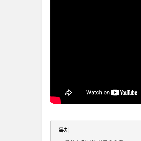
@출처: 유투브 백관장(
목차