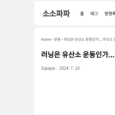
본문 바로가기
소소파파
홈
태그
방명
Home
운동
러닝은 유산소 운동인가... 무산소 
러닝은 유산소 운동인가...
2spapa
2024. 7. 19.