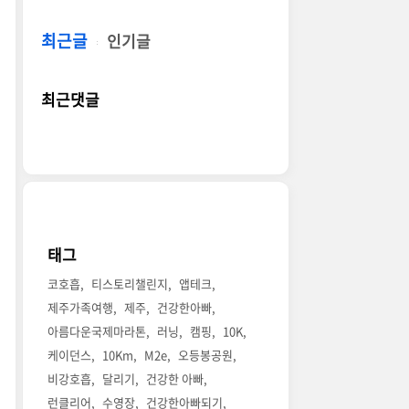
최근글
인기글
최근댓글
태그
코호흡
티스토리챌린지
앱테크
제주가족여행
제주
건강한아빠
아름다운국제마라톤
러닝
캠핑
10K
케이던스
10Km
M2e
오등봉공원
비강호흡
달리기
건강한 아빠
런클리어
수영장
건강한아빠되기