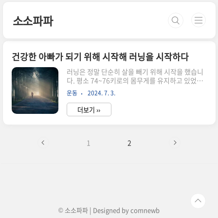
본문 바로가기
소소파파
건강한 아빠가 되기 위해 시작해 러닝을 시작하다
러닝은 정말 단순히 살을 빼기 위해 시작을 했습니
다. 평소 74~76키로의 몸무게를 유지하고 있었지
만, 어느 순간 70 후분대 몸무게가 되더니 86키로
운동
2024. 7. 3.
까지 몸무게가 늘어나게 됐습니다. 키가 크지 않은
편이라 그 정도의 몸무게가 되니 몸에 슬슬 무리가
더보기 ››
오는게 느껴졌습니다. 일단, 밥을 먹어도 소화가 제
대로 되지 않고, 화장실을 가게 시원하게 변을 보지
도 못하는 등등 평소에는 알지 못했던 부분들에서
이상 신호들이 오고 있었습니다. 운동을 좋아했지
1
2
만 퇴근 후 두 아이와 씨름을 하다보면 체력이 방전
됐고, 주말에는 가족들과 같이 지내야 한다는 제 나
름대로의 철학이 있어서 외부 약속은 하지 않고 오
롯이 와이프, 아이들과 같이 시간을 보내나 보니 거
즌 5~6년을 운동을 거의 의 하지 않고 살았습니다.
그러던 중에..
© 소소파파 | Designed by
comnewb